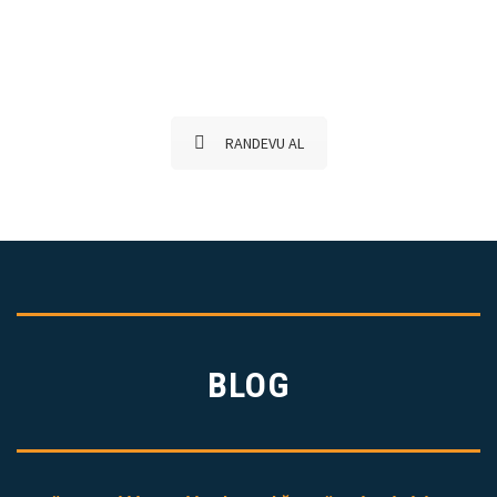
Aşağıdaki Butona
Tıklayınız…
RANDEVU AL
BLOG