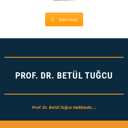
Daha Fazla
PROF. DR. BETÜL TUĞCU
Prof. Dr. Betül Tuğcu Hakkında…